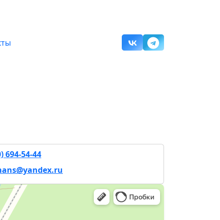
кты
+7 (900) 694-54-44
0) 694-54-44
ans@yandex.ru