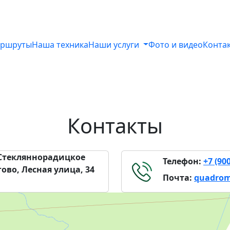
ршруты
Наша техника
Наши услуги
Фото и видео
Конта
Контакты
 Стекляннорадицкое
Телефон:
+7 (90
ово, Лесная улица, 34
Почта:
quadrom